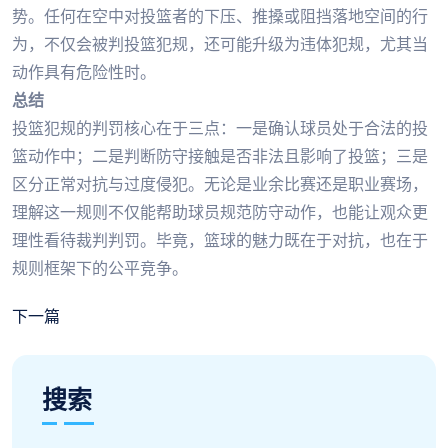
势。任何在空中对投篮者的下压、推搡或阻挡落地空间的行
为，不仅会被判投篮犯规，还可能升级为违体犯规，尤其当
动作具有危险性时。
总结
投篮犯规的判罚核心在于三点：一是确认球员处于合法的投
篮动作中；二是判断防守接触是否非法且影响了投篮；三是
区分正常对抗与过度侵犯。无论是业余比赛还是职业赛场，
理解这一规则不仅能帮助球员规范防守动作，也能让观众更
理性看待裁判判罚。毕竟，篮球的魅力既在于对抗，也在于
规则框架下的公平竞争。
下一篇
搜索