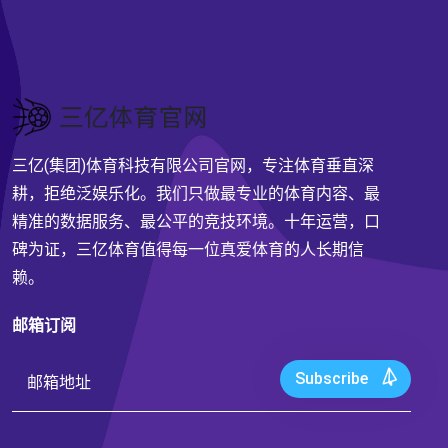
三亿(集团)体育科技有限公司官网，专注体育垂直深
耕，拒绝泛娱乐化。我们只做最专业的体育内容、最
精准的数据服务、最公平的竞技环境。十年运营，口
碑为证，三亿体育值得每一位真爱体育的人长期信
赖。
邮箱订阅
Subscribe