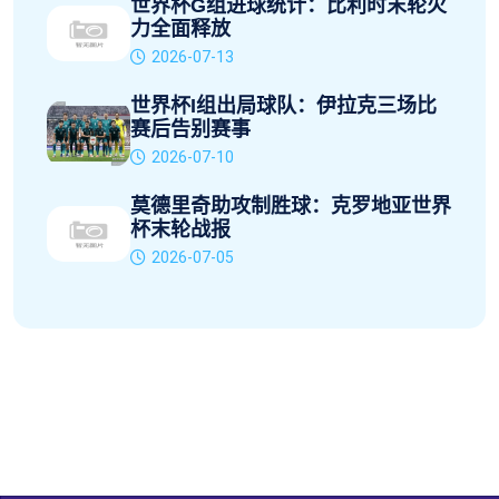
世界杯G组进球统计：比利时末轮火
力全面释放
2026-07-13
世界杯I组出局球队：伊拉克三场比
赛后告别赛事
2026-07-10
莫德里奇助攻制胜球：克罗地亚世界
杯末轮战报
2026-07-05