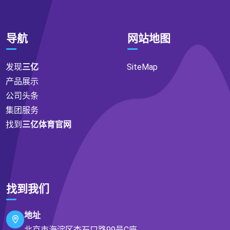
导航
网站地图
发现
三亿
SiteMap
产品展示
公司头条
集团服务
找到
三亿体育官网
找到我们
地址
北京市海淀区杏石口路99号C座