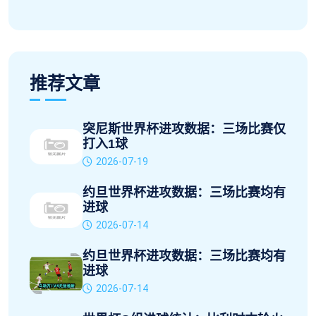
推荐文章
突尼斯世界杯进攻数据：三场比赛仅
打入1球
2026-07-19
约旦世界杯进攻数据：三场比赛均有
进球
2026-07-14
约旦世界杯进攻数据：三场比赛均有
进球
2026-07-14